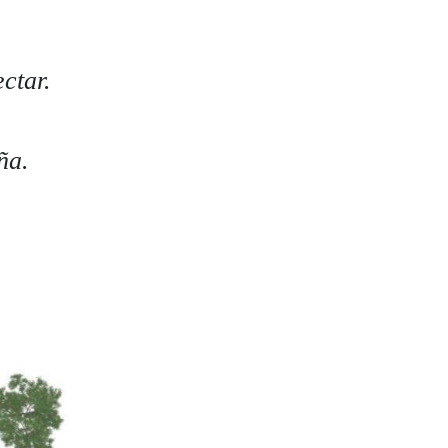
ctar.
ña.