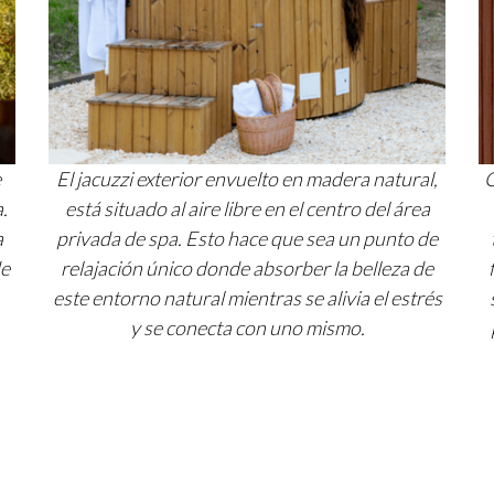
e
El jacuzzi exterior envuelto en madera natural,
O
.
está situado al aire libre en el centro del área
a
privada de spa. Esto hace que sea un punto de
de
relajación único donde absorber la belleza de
este entorno natural mientras se alivia el estrés
y se conecta con uno mismo.